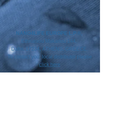
NANO4LIFE EUROPE L.P.®,
Ethnarxou Makariou
144,
Dafni, 17234,
ATHENS,
GREECE.
To contact you local distributor please
click here
SUBSCRIBE
Join our mailing list
Never miss an update
Your country