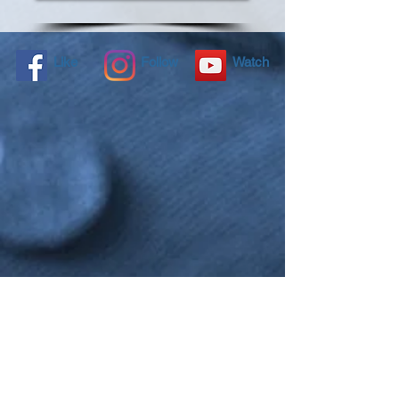
Like
Follow
Watch
NANO4LIFE EUROPE L.P.®,
Ethnarxou Makariou
144,
Dafni, 17234,
ATHENS,
GREECE.