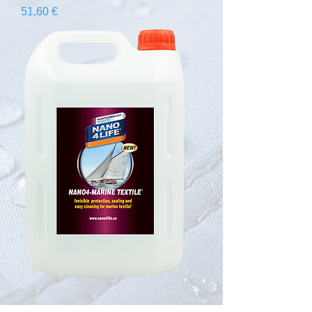
Cena
51,60 €
735400070 NANO4-