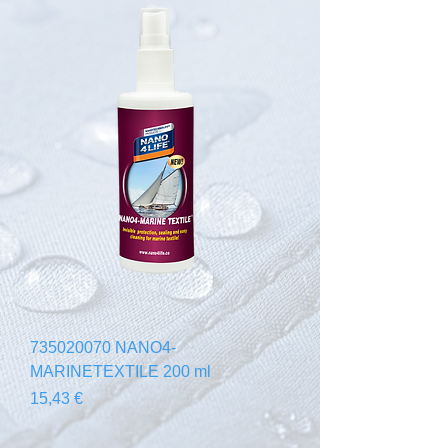
735020070 NANO4-
MARINETEXTILE 200 ml
Cena
15,43 €