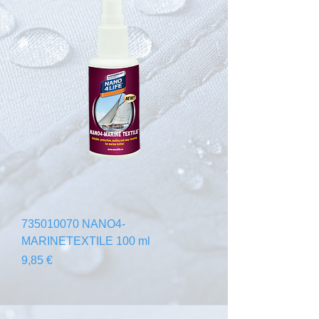
735010070 NANO4-
MARINETEXTILE 100 ml
Cena
9,85 €