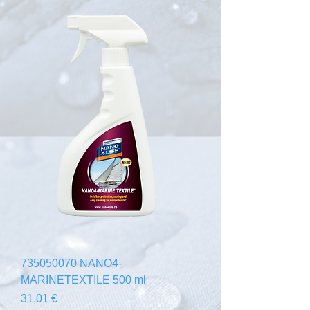
735050070 NANO4-
MARINETEXTILE 500 ml
Cena
31,01 €