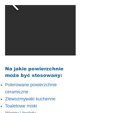
Na jakie powierzchnie
może być stosowany:
Polerowane powierzchnie
ceramiczne
Zlewozmywaki kuchenne
Toaletowe miski