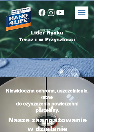
Lider Rynku
Teraz i w Przyszłości
Niewidoczna ochrona, uszczelnienie,
łatwe
do czyszczenia powierzchni
porcelany.
Nasze zaangażowanie
w działanie