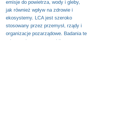
emisje do powietrza, wody i gleby,
jak również wpływ na zdrowie i
ekosystemy. LCA jest szeroko
stosowany przez przemysł, rządy i
organizacje pozarządowe. Badania te
udostępniamy naszym klientom po
ich zakończeniu w przekonaniu, że
przejrzystość tworzy zrównoważony
rozwój i zaufanie.
Bezpieczeństwo produktów jest
uważane za najważniejsze w naszej
firmie. Zróżnicowane środki
wewnętrzne i standardy firmowe,
które regularnie wykraczają poza
wymagania prawne i wymagania
klientów, zapewniają jakość i
bezpieczeństwo naszych produktów.