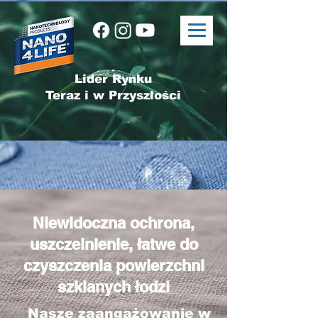
Lider Rynku
Teraz i w Przyszłości
Niewidoczna ochrona,
uszczelnienie, łatwe do
czyszczenia powierzchni
szklanych łodzi
Nasze zaangażowanie w