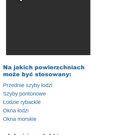
Na jakich powierzchniach
może być stosowany:
Przednie szyby łodzi
Szyby pontonowe
Łodzie rybackie
Okna łodzi
Okna morskie