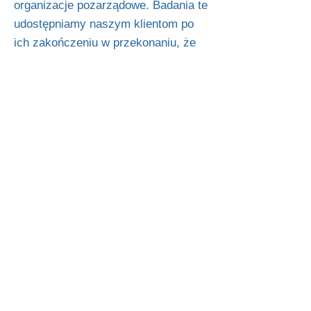
organizacje pozarządowe. Badania te
udostępniamy naszym klientom po
ich zakończeniu w przekonaniu, że
przejrzystość tworzy zrównoważony
rozwój i zaufanie.
Bezpieczeństwo produktów jest
uważane za najważniejsze w naszej
firmie. Zróżnicowane środki
wewnętrzne i standardy firmowe,
które regularnie wykraczają poza
wymagania prawne i wymagania
klientów, zapewniają jakość i
bezpieczeństwo naszych produktów.
Ściśle współpracujemy również z
renomowanymi niezależnymi
urzędami, instytutami i laboratoriami
kontrolnymi w celu zapewnienia