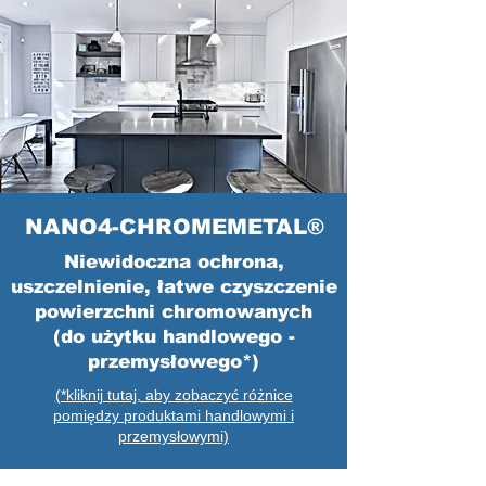
NANO4-CHROMEMETAL®
Niewidoczna ochrona,
uszczelnienie, łatwe czyszczenie
powierzchni chromowanych
(do użytku handlowego -
przemysłowego*)
(*kliknij tutaj, aby zobaczyć różnice
pomiędzy produktami handlowymi i
przemysłowymi)