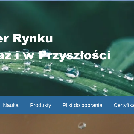
er Rynku
az i w Przyszłości
Nauka
Produkty
Pliki do pobrania
Certyfik