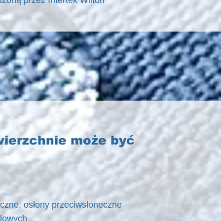
zoną przez Intertek Wilton
wierzchnie może być
czne, osłony przeciwsłoneczne
klowych