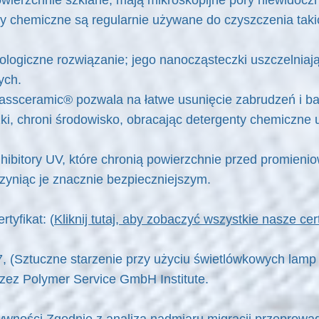
owierzchnie szklane, mają mikroskopijne pory niewidoczn
y chemiczne są regularnie używane do czyszczenia taki
ogiczne rozwiązanie; jego nanocząsteczki uszczelniają 
ych.
sceramic® pozwala na łatwe usunięcie zabrudzeń i bakte
czki, chroni środowisko, obracając detergenty chemiczn
ibitory UV, które chronią powierzchnie przed promieni
czyniąc je znacznie bezpieczniejszym.
tyfikat: (
Kliknij tutaj, aby zobaczyć wszystkie nasze cert
, (Sztuczne starzenie przy użyciu świetlówkowych lamp
zez Polymer Service GmbH Institute.