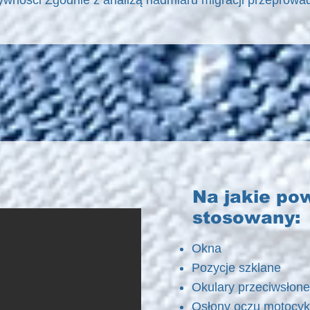
ywności Zgodnie z analizą nadmiaru migracji przeprowad
Na jakie po
stosowany:
Okna
Pozycje szklane
Okulary przeciwsłone
Osłony oczu motocy