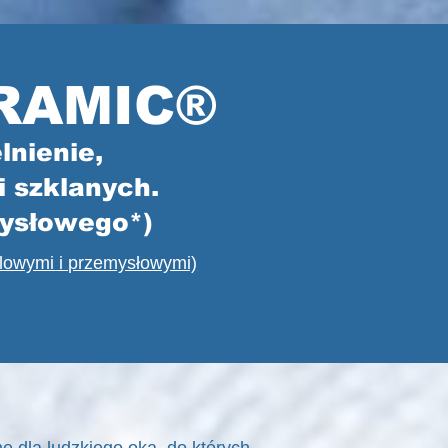
RAMIC®
lnienie,
i szklanych.
mysłowego*)
ndlowymi i przemysłowymi)