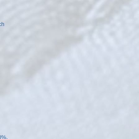
ch
0%.