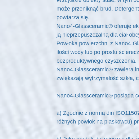
Wszystkie obiekty stałe, w tym p
może przeniknąć brud. Detergent
powtarza się.
Nano4-Glassceramic® oferuje ekol
ją nieprzepuszczalną dla ciał obc
Powłoka powierzchni z Nano4-Glas
ilości wody lub po prostu ściere
bezproduktywnego czyszczenia.
Nano4-Glassceramic® zawiera inh
zwiększają wytrzymałość szkła, 
Nano4-Glassceramic® posiada cer
a) Zgodnie z normą din ISO11507
różnych powłok na piaskowcu) pr