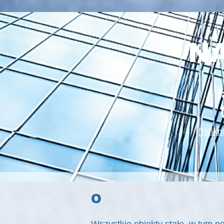
N
(*klik
O