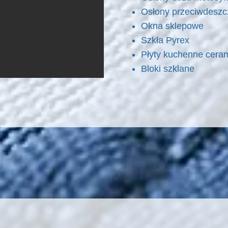
Osłony przeciwdes
Okna sklepowe
Szkła Pyrex
Płyty kuchenne cera
Bloki szklane