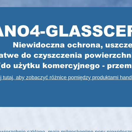
ANO4-GLASSCE
Niewidoczna ochrona, uszcze
łatwe do czyszczenia powierzchn
(do użytku komercyjnego - prze
nij tutaj, aby zobaczyć różnice pomiędzy produktami ha