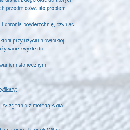
e dla ludzkiego oka, do których
ch przedmiotów, ale problem
i chronią powierzchnię, czyniąc
rii przy użyciu niewielkiej
e używane zwykle do
owaniem słonecznym i
yfikaty)
 UV zgodnie z metodą A dla