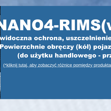
NANO4-RIMS(
widoczna ochrona, uszczelnienie
Powierzchnie obręczy (kół) poj
(do użytku handlowego - p
(*kliknij tutaj, aby zobaczyć różnice pomiędzy produk