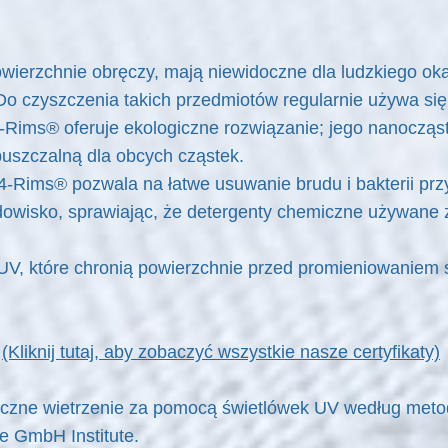
owierzchnie obręczy, mają niewidoczne dla ludzkiego oka
o czyszczenia takich przedmiotów regularnie używa się
Rims® oferuje ekologiczne rozwiązanie; jego nanocząste
puszczalną dla obcych cząstek.
ims® pozwala na łatwe usuwanie brudu i bakterii przy u
odowisko, sprawiając, że detergenty chemiczne używane 
 UV, które chronią powierzchnie przed promieniowanie
:
(Kliknij tutaj, aby zobaczyć wszystkie nasze certyfikaty)
uczne wietrzenie za pomocą świetlówek UV według meto
e GmbH Institute.