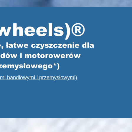
wheels)®
, łatwe czyszczenie dla
azdów i motorowerów
rzemysłowego*)
tami handlowymi i przemysłowymi)