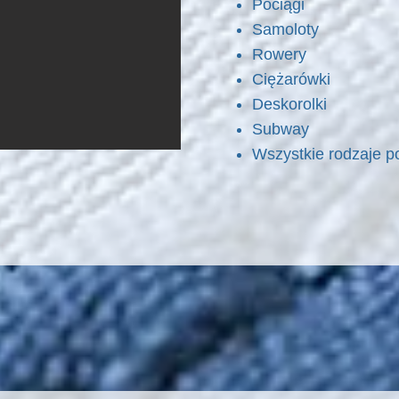
Pociągi
Samoloty
Rowery
Ciężarówki
Deskorolki
Subway
Wszystkie rodzaje 