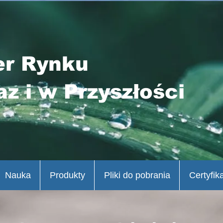
er Rynku
az i w Przyszłości
Nauka
Produkty
Pliki do pobrania
Certyfik