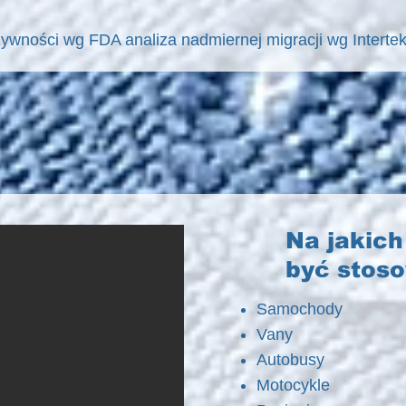
ywności wg FDA analiza nadmiernej migracji wg Intertek 
Na jakic
być stos
Samochody
Vany
Autobusy
Motocykle