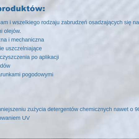
produktów:
plam i wszelkiego rodzaju zabrudzeń osadzających się n
i olejów.
chemiczna i mechaniczna
e uszczelniające
czyszczenia po aplikacji
odów
arunkami pogodowymi
mniejszeniu zużycia detergentów chemicznych nawet o 
iowaniem UV