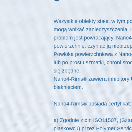
Wszystkie obiekty stałe, w tym p
mogą wnikać zanieczyszczenia. D
problem jest powracający. Nano4-
powierzchnię, czyniąc ją nieprze
Powłoka powierzchniowa z Nano4-R
lub po prostu szmatki, chroni śr
się zbędne.
Nano4-Rims® zawiera inhibitory
blaknięciem.
Nano4-Rims® posiada certyfikat
a) Zgodnie z din ISO11507, (Szt
piaskowcu) przez Polymer Servic