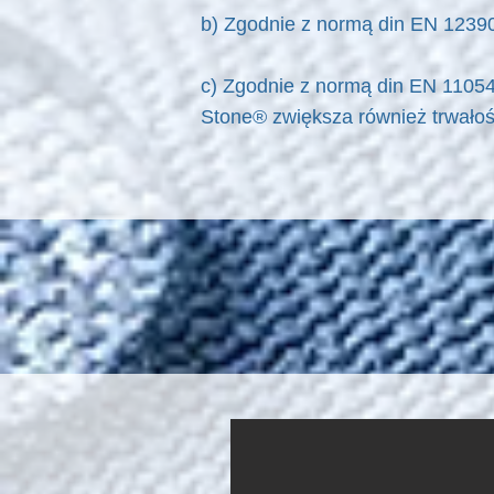
b) Zgodnie z normą din EN 12390
c) Zgodnie z normą din EN 110545
Stone® zwiększa również trwałoś