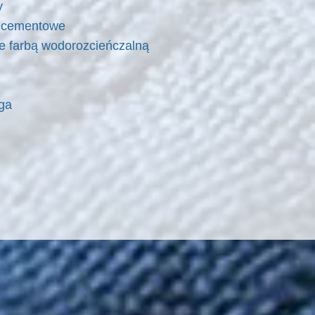
y
y cementowe
 farbą wodorozcieńczalną
ga