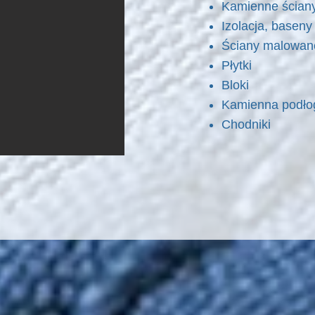
Kamienne ścian
Izolacja, basen
Ściany malowane
Płytki
Bloki
Kamienna podło
Chodniki