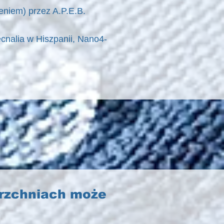
eniem) przez A.P.E.B.
cnalia w Hiszpanii, Nano4-
erzchniach może