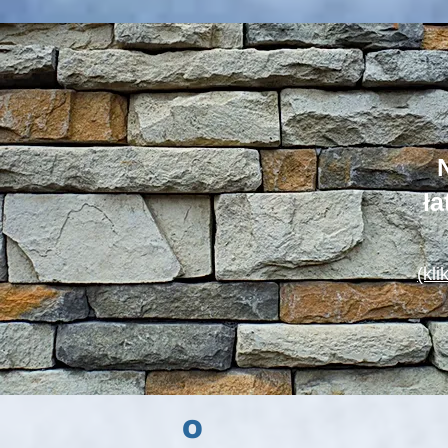
ł
(kl
O