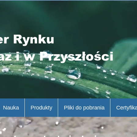
er Rynku
az i w Przyszłości
Nauka
Produkty
Pliki do pobrania
Certyfik