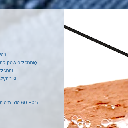
wych
 na powierzchnię
ury powierzchni
zynniki
niem (do 60 Bar)