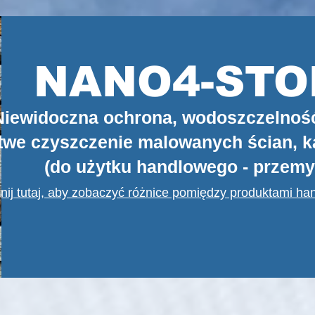
NANO4-STO
Niewidoczna ochrona, wodoszczelność,
atwe czyszczenie malowanych ścian, 
(do użytku handlowego - przem
iknij tutaj, aby zobaczyć różnice pomiędzy produktami h