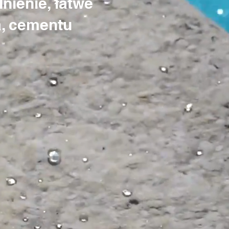
nienie, łatwe
a, cementu