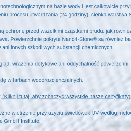
otechnologicznym na bazie wody i jest całkowicie przyj
eniu procesu utwardzania (24 godziny), cienka warstwa
 ochronę przed wszelkimi cząstkami brudu, jak również
awą. Powierzchnie pokryte Nano4-Stone® są również ba
 ani innych szkodliwych substancji chemicznych.
ląd, wrażenia dotykowe ani oddychalność powierzchni.
dę w farbach wodorozcieńczalnych.
:
(Kliknij tutaj, aby zobaczyć wszystkie nasze certyfikaty)
uczne wietrzenie przy użyciu świetlówek UV według meto
e GmbH Institute.