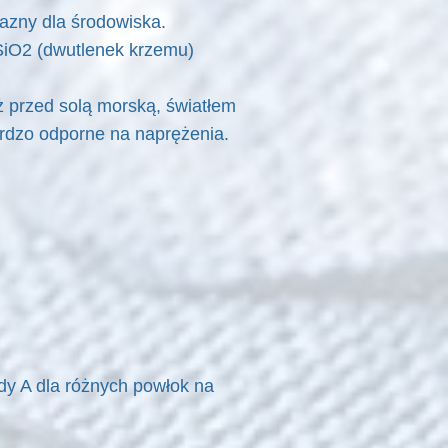
azny dla środowiska.
 SiO2 (dwutlenek krzemu)
 przed solą morską, światłem
rdzo odporne na naprężenia.
dy A dla różnych powłok na