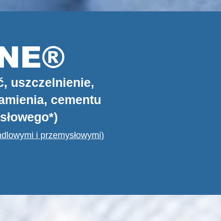
NE®
 uszczelnienie,
kamienia, cementu
ysłowego*)
andlowymi i przemysłowymi)