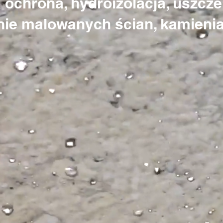
ochrona, hydroizolacja, uszczel
nie malowanych ścian, kamieni