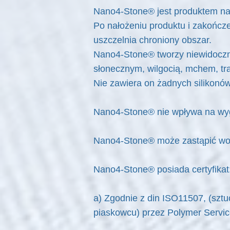
Nano4-Stone® jest produktem nan
Po nałożeniu produktu i zakończ
uszczelnia chroniony obszar.
Nano4-Stone® tworzy niewidoczną
słonecznym, wilgocią, mchem, tr
Nie zawiera on żadnych silikonów
Nano4-Stone® nie wpływa na wyg
Nano4-Stone® może zastąpić wo
Nano4-Stone® posiada certyfikat
a) Zgodnie z din ISO11507, (szt
piaskowcu) przez Polymer Servic