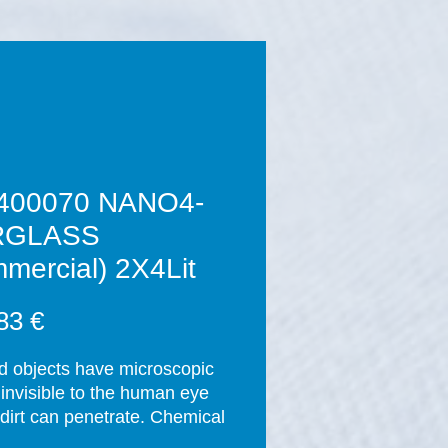
400070 NANO4-
RGLASS
mercial) 2X4Lit
Cena
83 €
id objects have microscopic 
 invisible to the human eye 
dirt can penetrate. Chemical 
nts are used regularly to 