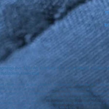
Yo
Em
iagmenis Ave. 318 - Ag. Dimitrios - 173 43 - ATHENS - GREEC
ybutorem, kliknij tutaj.
e (zwane dalej łącznie "Znakami towarowymi") wyświetlane na Stronie
/lub strony trzecie. Żadna z informacji zawartych na Stronie nie
do korzystania z jakiejkolwiek formy znaku towarowego wyświetl
 trzecich, które mogą być właścicielami znaków towarowych wyświe
wietlanych na Stronie lub jakiejkolwiek innej zawartości Strony, z
nych. Aby uzyskać więcej informacji, kliknij tutaj.