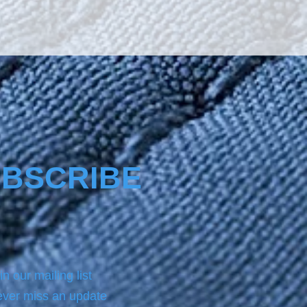
The product Nano4-
ss® comes with a same size 
 product of NANO4-
EAN which we always use 
 applying on the surface the 
.For analytic instructions, 
 refer to the Product page.
BSCRIBE
in our mailing list
ver miss an update