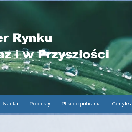
er Rynku
az i w Przyszłości
Nauka
Produkty
Pliki do pobrania
Certyfik