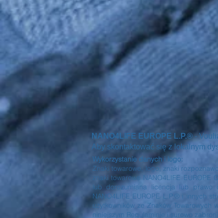
NANO4LIFE EUROPE L.P.®
- Voul
Aby skontaktować się z lokalnym dystr
Wykorzystanie danych i logo:
Znaki towarowe, logo, znaki rozpoznawcz
znaki towarowe NANO4LIFE EUROPE Co® i
lub dorozumiana licencja lub prawo 
NANO4LIFE EUROPE L.P.® i innych stron
użytkowników ze Znaków Towarowych wyś
niniejszym Regulaminie i surowo zabronio