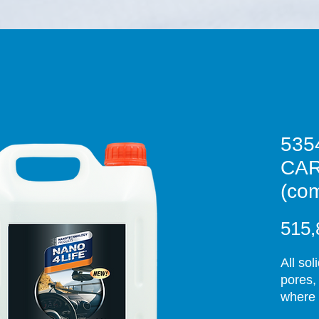
535
CA
(com
515,
All sol
pores,
where 
deterge