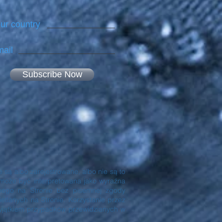
ur country
ail
Subscribe Now
E
 są albo zarejestrowane, albo nie są to
 może być interpretowana jako wyraźna
anego na Stronie bez pisemnej zgody
tlanych na Stronie. Korzystanie przez
 wyjątkiem przypadków przewidzianych w