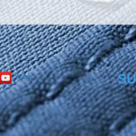
secure
Cargla
bottle
PRECL
before
product
please
SU
Watch
Jo
Ne