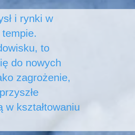
sł i rynki w
 tempie.
dowisku, to
się do nowych
ako zagrożenie,
przyszłe
 w kształtowaniu