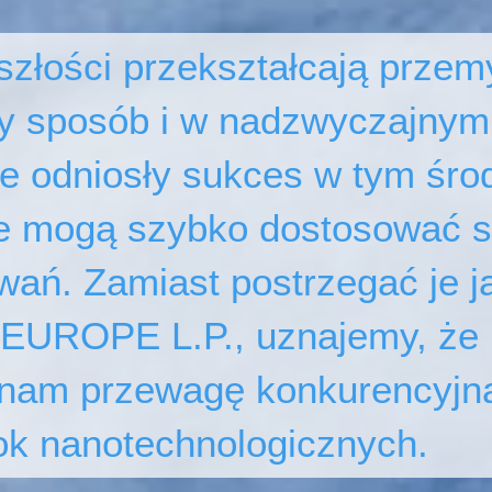
złości przekształcają przemy
 sposób i w nadzwyczajnym
re odniosły sukces w tym śro
óre mogą szybko dostosować 
wań. Zamiast postrzegać je j
UROPE L.P., uznajemy, że 
 nam przewagę konkurencyjną
ok nanotechnologicznych.