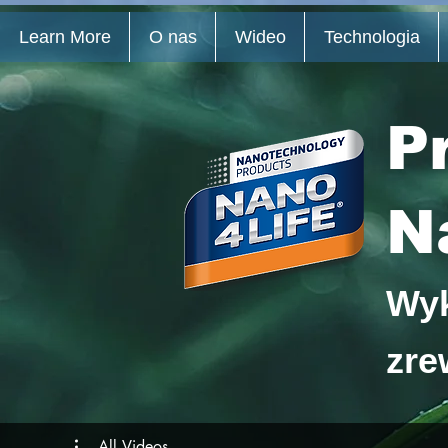
Learn More
O nas
Wideo
Technologia
P
N
Wyk
zre
All Videos