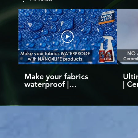
00:48
Make your fabrics
Ulti
waterproof |
| Ce
Nanotechnology
Scra
coating products by
to 1
NANO4LIFE
Nan