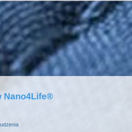
w Nano4Life®
rudzenia