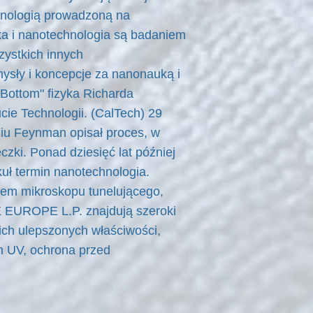
chnologią prowadzoną na
ka i nanotechnologia są badaniem
ystkich innych
omysły i koncepcje za nanonauką i
Bottom" fizyka Richarda
ie Technologii. (CalTech) 29
iu Feynman opisał proces, w
zki. Ponad dziesięć lat później
uł termin nanotechnologia.
jem mikroskopu tunelującego,
E EUROPE L.P. znajdują szeroki
ich ulepszonych właściwości,
m UV, ochrona przed