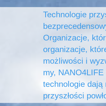
Technologie przys
bezprecedensowy
Organizacje, któ
organizacje, kt
możliwości i wyz
my, NANO4LIFE E
technologie dają
przyszłości powł