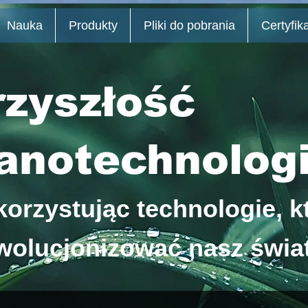
Nauka
Produkty
Pliki do pobrania
Certyfik
rzyszłość
anotechnolog
orzystując technologie, k
wolucjonizować nasz świa