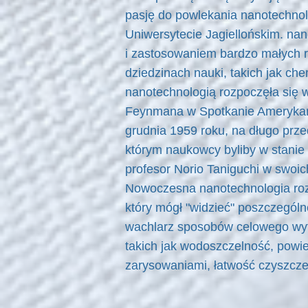
pasję do powlekania nanotechnol
Uniwersytecie Jagiellońskim. na
i zastosowaniem bardzo małych 
dziedzinach nauki, takich jak che
nanotechnologią rozpoczęła się 
Feynmana w Spotkanie Amerykańsk
grudnia 1959 roku, na długo prz
którym naukowcy byliby w stanie 
profesor Norio Taniguchi w swoi
Nowoczesna nanotechnologia rozp
który mógł "widzieć" poszczegól
wachlarz sposobów celowego wytw
takich jak wodoszczelność, powi
zarysowaniami, łatwość czyszczen