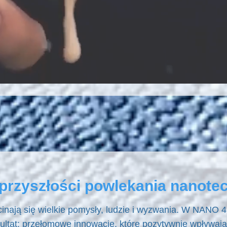
 przyszłości powlekania nanote
ecinają się wielkie pomysły, ludzie i wyzwania. W NAN
ezultat: przełomowe innowacje, które pozytywnie wpływają