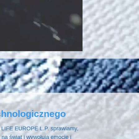
chnologicznego
O 4 LIFE EUROPE L.P. sprawiamy,
 na świat i wywołują emocje i