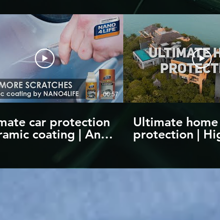
00:57
mate car protection
Ultimate home
ramic coating | Anti-
protection | Hi
tch protection up
quality nanote
2H |
products | by
odiamond4Carpaint
NANO4LIFE