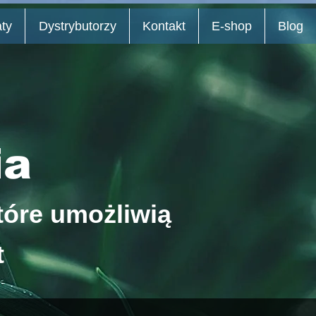
aty
Dystrybutorzy
Kontakt
E-shop
Blog
ia
tóre umożliwią
t