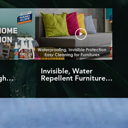
01:21
01:14
Invisible, Water
gh
Repellent Furniture
chnology
Protection | Against
water and stains | by
NANO4LIFE