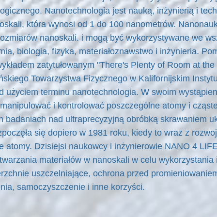
ogicznego. Nanotechnologia jest nauką, inżynierią i te
noskali, która wynosi od 1 do 100 nanometrów. Nanonau
rozmiarów nanoskali. i mogą być wykorzystywane we wsz
mia, biologia, fizyka, materiałoznawstwo i inżynieria. P
wykładem zatytułowanym "There's Plenty of Room at the 
iego Towarzystwa Fizycznego w Kalifornijskim Instytuc
ed użyciem terminu nanotechnologia. W swoim wystąpien
manipulować i kontrolować poszczególne atomy i cząstec
ch badaniach nad ultraprecyzyjną obróbką skrawaniem uk
oczęła się dopiero w 1981 roku, kiedy to wraz z rozwo
ne atomy. Dzisiejsi naukowcy i inżynierowie NANO 4 LIF
arzania materiałów w nanoskali w celu wykorzystania 
erzchnie uszczelniające, ochrona przed promieniowanie
ia, samoczyszczenie i inne korzyści.